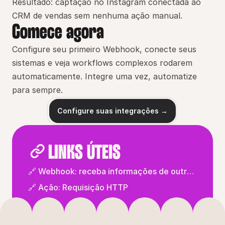
Resultado: captação no Instagram conectada ao 
CRM de vendas sem nenhuma ação manual.
Comece agora
Configure seu primeiro Webhook, conecte seus 
sistemas e veja workflows complexos rodarem 
automaticamente. Integre uma vez, automatize 
para sempre.
Configure suas integrações →
LINKS ÚTEIS
🔗 Webhook: receba informações de outras
plataformas
🔗 Ação: Requisição HTTP