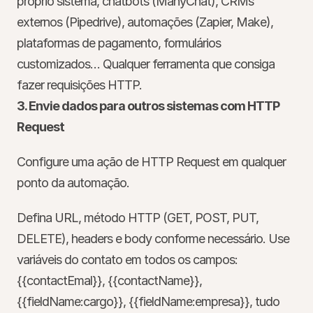
próprio sistema, chatbots (ManyChat), CRMs 
externos (Pipedrive), automações (Zapier, Make), 
plataformas de pagamento, formulários 
customizados… Qualquer ferramenta que consiga 
fazer requisições HTTP.
3. Envie dados para outros sistemas com HTTP 
Request
Configure uma ação de HTTP Request em qualquer 
ponto da automação.
Defina URL, método HTTP (GET, POST, PUT, 
DELETE), headers e body conforme necessário. Use 
variáveis do contato em todos os campos: 
{{contactEmal}}
, 
{{contactName}}
, 
{{fieldName:cargo}}
, 
{{fieldName:empresa}}
, tudo 